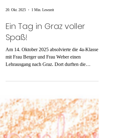
20. Okt. 2025
1 Min. Lesezeit
Ein Tag in Graz voller
Spaß!
Am 14. Oktober 2025 absolvierte die 4a-Klasse
mit Frau Berger und Frau Weber einen
Lehrausgang nach Graz. Dort durften die
Schülerinnen und Schüler ins Mitmach-Labor der
Universität Graz, um dort ihre eigene DNA zu
betrachten. Anschließend konnte die Klasse ihre
freie Zeit in Graz genießen. Danach machte sich
die 4a planmäßig auf den Weg zum Buchladen
Moser (Morawa). Hier konnten die Lernenden an
einer spannenden Führung teilnehmen und im