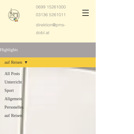
0699 15261000
03136 5261011
direktion@pms-
dobl.at
Highlights
auf Reisen
All Posts
Unterricht
Sport
Allgemein
Personelles
auf Reisen