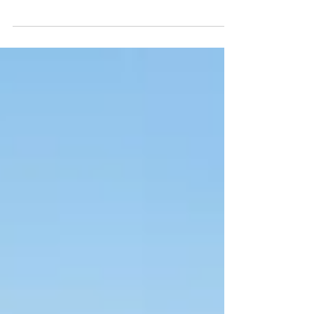
Kennenlerntag 1a-Klasse
Einen sehr aufregenden Tag erlebte die 1a im
Zeichen des Kennenlernens in Graz. 1a-Klasse