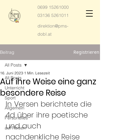
0699 15261000
03136 5261011
direktion@pms-
dobl.at
Registrieren
Beitrag
All Posts
16. Juni 2023
1 Min. Lesezeit
All Posts
Auf ihre Weise eine ganz
Unterricht
besondere Reise
Sport
In Versen berichtete die 
Allgemein
4d über ihre poetische 
Personelles
und auch 
auf Reisen
nachdenkliche Reise 