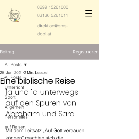
0699 15261000
03136 5261011
direktion@pms-
dobl.at
Registrieren
Beitrag
All Posts
25. Jan. 2021
2 Min. Lesezeit
All Posts
Eine biblische Reise
Unterricht
1a und 1d unterwegs 
Sport
auf den Spuren von 
Allgemein
Abraham und Sara 
Personelles
auf Reisen
Mit dem Leitsatz „Auf Gott vertrauen 
können“ machten sich die 