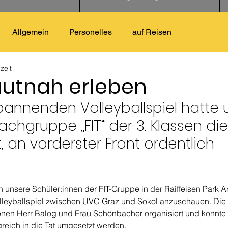
Allgemein
Personelles
auf Reisen
zeit
autnah erleben
pannenden Volleyballspiel hatte 
achgruppe „FIT“ der 3. Klassen die
 an vorderster Front ordentlich 
unsere Schüler:innen der FIT-Gruppe in der Raiffeisen Park Ar
lleyballspiel zwischen UVC Graz und Sokol anzuschauen. Die 
nen Herr Balog und Frau Schönbacher organisiert und konnte m
greich in die Tat umgesetzt werden.