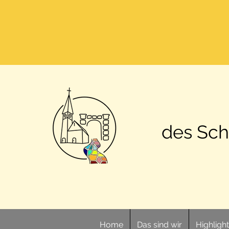
des Sch
Home
Das sind wir
Highligh