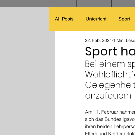
All Posts
Unterricht
Sport
22. Feb. 2024
1 Min. Lese
Sport h
Bei einem s
Wahlpflichtf
Gelegenheit,
anzufeuern.
Am 11. Februar nahmen 
sich das Bundesligavo
ihren beiden Lehrperso
Eltern und Kinder erfol