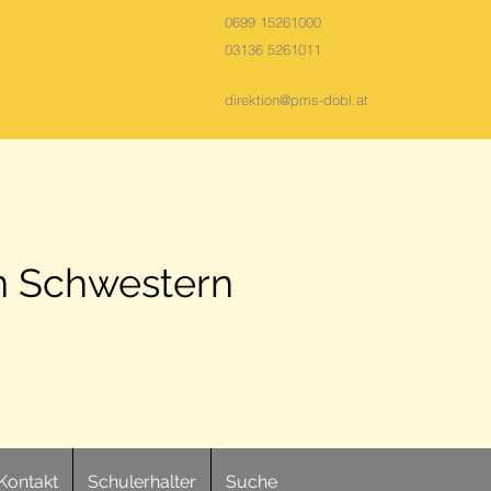
0699 15261000
03136 5261011
direktion@pms-dobl.at
n Schwestern
Kontakt
Schulerhalter
Suche