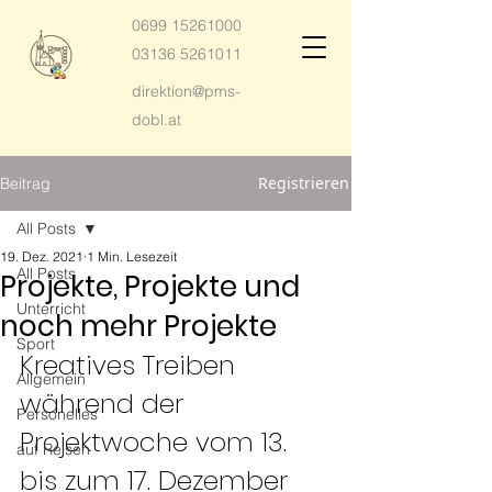
0699 15261000
03136 5261011
direktion@pms-
dobl.at
Registrieren
Beitrag
All Posts
19. Dez. 2021
1 Min. Lesezeit
All Posts
Projekte, Projekte und
Unterricht
noch mehr Projekte
Sport
Kreatives Treiben 
Allgemein
während der 
Personelles
Projektwoche vom 13. 
auf Reisen
bis zum 17. Dezember 