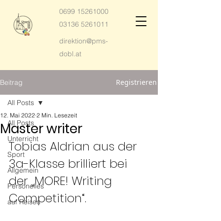
0699 15261000
03136 5261011
direktion@pms-
dobl.at
Registrieren
Beitrag
All Posts
12. Mai 2022
2 Min. Lesezeit
All Posts
Master writer
Unterricht
Tobias Aldrian aus der 
Sport
3a-Klasse brilliert bei 
Allgemein
der „MORE! Writing 
Personelles
Competition“.
auf Reisen