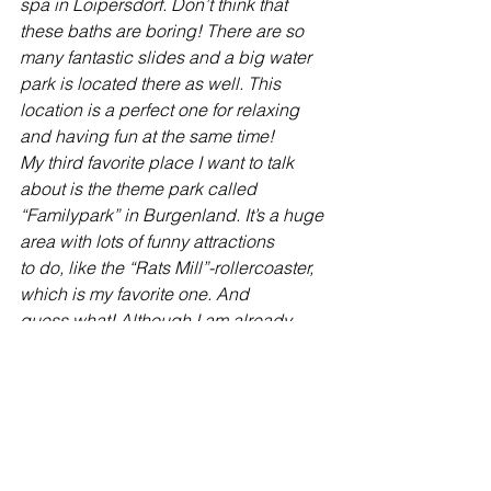
spa in Loipersdorf. Don’t think that 
these baths are boring! There are so
many fantastic slides and a big water 
park is located there as well. This
location is a perfect one for relaxing 
and having fun at the same time!
My third favorite place I want to talk 
about is the theme park called
“Familypark” in Burgenland. It’s a huge 
area with lots of funny attractions
to do, like the “Rats Mill”-rollercoaster, 
which is my favorite one. And
guess what! Although I am already 
familiar with rollercoasters, I never
can’t stop myself from screaming 
during the whole ride!
Hopefully one of these trips caught 
your attention. Anyway, I can fully
recommend all of them. For sure you 