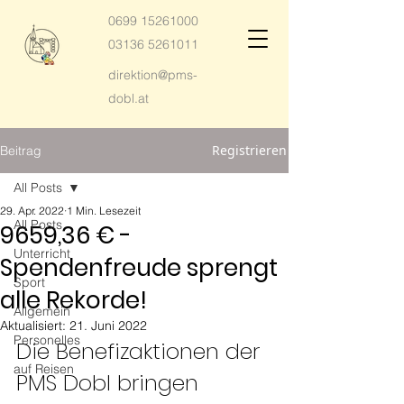
0699 15261000
03136 5261011
direktion@pms-
dobl.at
Registrieren
Beitrag
All Posts
29. Apr. 2022
1 Min. Lesezeit
All Posts
9659,36 € -
Unterricht
Spendenfreude sprengt
Sport
alle Rekorde!
Allgemein
Aktualisiert:
21. Juni 2022
Personelles
Die Benefizaktionen der 
auf Reisen
PMS Dobl bringen 