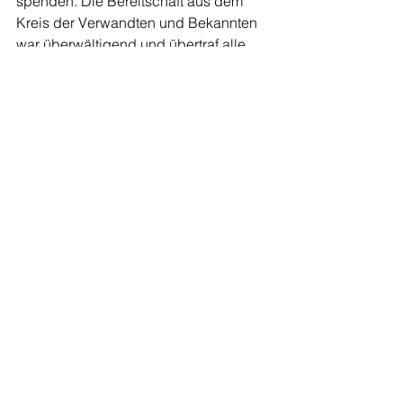
spenden. Die Bereitschaft aus dem 
Kreis der Verwandten und Bekannten 
war überwältigend und übertraf alle 
Erwartungen. 
	So wurde Bewegung mit 
sozialem Engagement verknüpft, ganz 
nach dem Motto: 
„Sich bewegen, um etwas zu 
bewegen“
. 
Red.
Allgemein
Alle ansehen
Aktuelle Beiträge