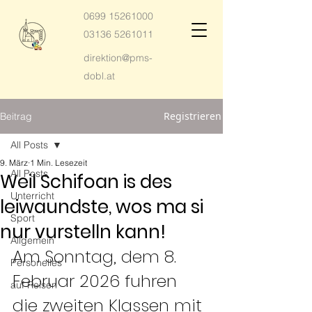
0699 15261000
03136 5261011
direktion@pms-
dobl.at
Registrieren
Beitrag
All Posts
9. März
1 Min. Lesezeit
All Posts
Weil Schifoan is des
Unterricht
leiwaundste, wos ma si
Sport
nur vurstelln kann!
Allgemein
Am Sonntag, dem 8. 
Personelles
Februar 2026 fuhren 
auf Reisen
die zweiten Klassen mit 