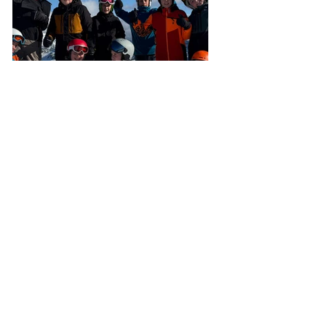
Sophia Permann, Manuel Grassl (2c) 
Alle ansehen
Aktuelle Beiträge