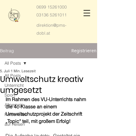
0699 15261000
03136 5261011
direktion@pms-
dobl.at
Registrieren
Beitrag
All Posts
5. Juli
1 Min. Lesezeit
All Posts
Umweltschutz kreativ
Unterricht
umgesetzt
Sport
Im Rahmen des VU-Unterrichts nahm 
Allgemein
die 4c-Klasse an einem 
Umweltschutzprojekt der Zeitschrift 
Personelles
„Topic“ teil, mit großem Erfolg!
auf Reisen
Die Aufgabe lautete: „Gestaltet ein 