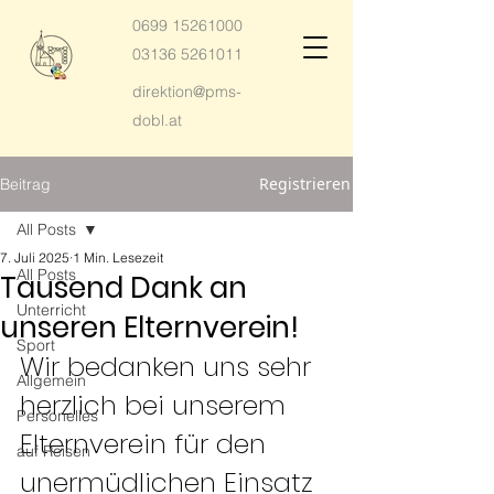
0699 15261000
03136 5261011
direktion@pms-
dobl.at
Registrieren
Beitrag
All Posts
7. Juli 2025
1 Min. Lesezeit
All Posts
Tausend Dank an
Unterricht
unseren Elternverein!
Sport
Wir bedanken uns sehr 
Allgemein
herzlich bei unserem 
Personelles
Elternverein für den 
auf Reisen
unermüdlichen Einsatz 