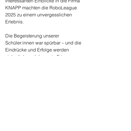
interessanten Einblicke in die Firma 
KNAPP machten die RoboLeague 
2025 zu einem unvergesslichen 
Erlebnis.
Die Begeisterung unserer 
Schüler:innen war spürbar – und die 
Eindrücke und Erfolge werden 
sicherlich noch lange in Erinnerung 
bleiben!
Unter folgenden Link kann ein Bericht 
und die Platzierungen der einzelnen 
Bewerbe aufgerufen werden: 
https://www.knapp.com/robotik-
wettbewerb-2025-ansturm-auf-die-
roboleague/
Fotos: KNAPP/Luef
Rafaela Strassegger