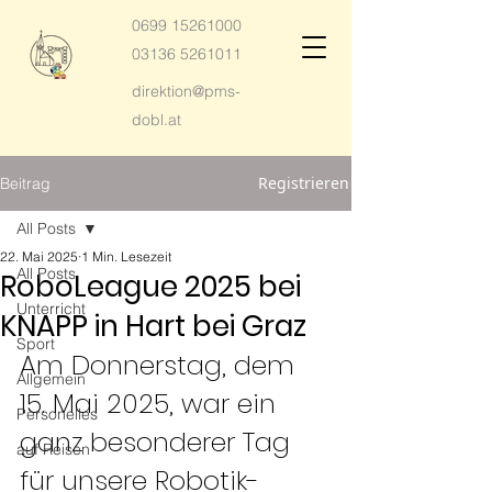
0699 15261000
03136 5261011
direktion@pms-
dobl.at
Registrieren
Beitrag
All Posts
22. Mai 2025
1 Min. Lesezeit
All Posts
RoboLeague 2025 bei
Unterricht
KNAPP in Hart bei Graz
Sport
Am Donnerstag, dem 
Allgemein
15. Mai 2025, war ein 
Personelles
ganz besonderer Tag 
auf Reisen
für unsere Robotik-