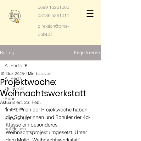
0699 15261000
03136 5261011
direktion@pms-
dobl.at
Registrieren
Beitrag
All Posts
19. Dez. 2025
1 Min. Lesezeit
All Posts
Projektwoche:
Unterricht
Weihnachtswerkstatt
Sport
Aktualisiert:
23. Feb.
Allgemein
Im Rahmen der Projektwoche haben 
die Schülerinnen und Schüler der 4d-
Personelles
Klasse ein besonderes 
auf Reisen
Weihnachtsprojekt umgesetzt. Unter 
dem Motto „Weihnachtswerkstatt“ 