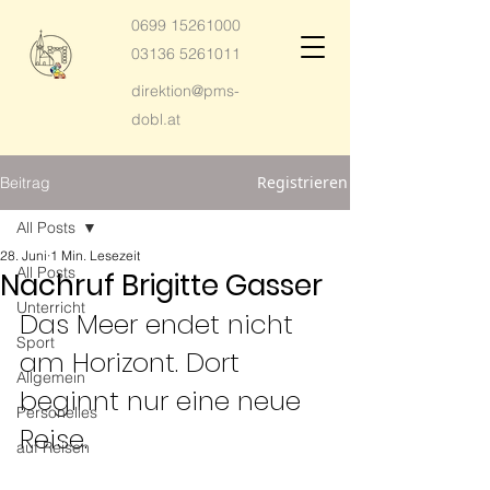
0699 15261000
03136 5261011
direktion@pms-
dobl.at
Registrieren
Beitrag
All Posts
28. Juni
1 Min. Lesezeit
All Posts
Nachruf Brigitte Gasser
Unterricht
Das Meer endet nicht 
Sport
am Horizont. Dort 
Allgemein
beginnt nur eine neue 
Personelles
Reise.
auf Reisen