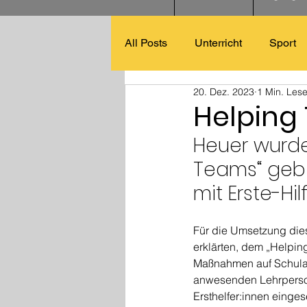
All Posts
Unterricht
Sport
20. Dez. 2023
1 Min. Lese
Helping
Heuer wurde
Teams“ gebi
mit Erste-H
Für die Umsetzung dies
erklärten, dem „Helping
Maßnahmen auf Schulaus
anwesenden Lehrperson
Ersthelfer:innen einges