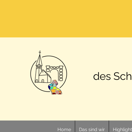
des Sch
Home
Das sind wir
Highligh