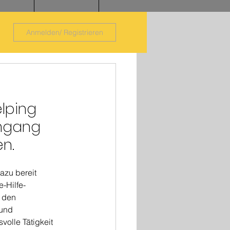
Anmelden/ Registrieren
lping 
mgang 
n.
azu bereit 
-Hilfe-
 den 
und 
olle Tätigkeit 