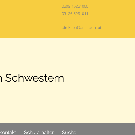
0699 15261000
03136 5261011
direktion@pms-dobl.at
n Schwestern
Kontakt
Schulerhalter
Suche