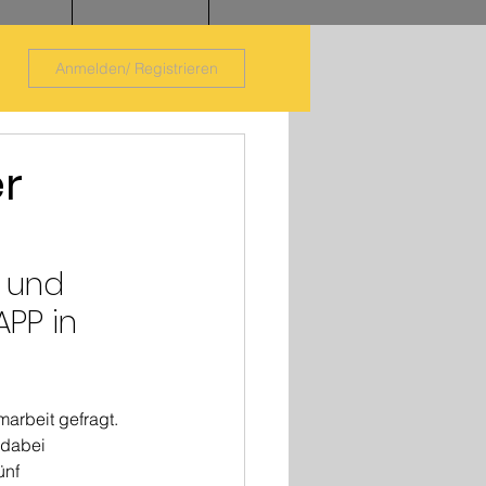
Anmelden/ Registrieren
er
 und 
PP in 
rbeit gefragt. 
dabei 
ünf 