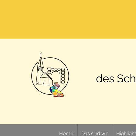
des Sch
Home
Das sind wir
Highligh