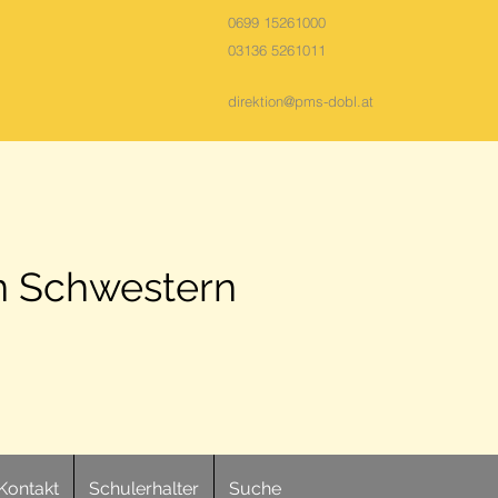
0699 15261000
03136 5261011
direktion@pms-dobl.at
n Schwestern
Kontakt
Schulerhalter
Suche