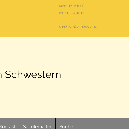
0699 15261000
03136 5261011
direktion@pms-dobl.at
n Schwestern
Kontakt
Schulerhalter
Suche