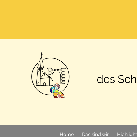
des Sch
Home
Das sind wir
Highligh