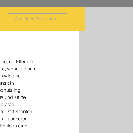
Anmelden/ Registrieren
unserer Eltern in 
äre, wenn sie uns 
n wir eine 
ns ein 
Schützling 
a und seine 
bieren. 
n. Dort konnten 
. In unserer 
Peritsch eine 