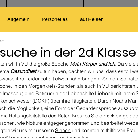
Allgemein
Personelles
auf Reisen
it
suche in der 2d Klasse
ten wir in VU die große Epoche 
Mein Körper und ich
. Da viele 
hema 
Gesundheit
 zu tun haben, dachten wir uns, dass es toll w
sweise ihre Leidenschaft etwas näherbringen könnten. So hatte
che. In den Morgenkreis-Stunden als auch in VU berichteten u
eilmasseur, eine Betreuerin der Lebenshilfe Lieboch mit ihrem 
nkenschwester (DGKP) über ihre Tätigkeiten. Durch Noahs Mam
uch die Möglichkeit, eine Form der Gebärdensprache auszupro
die Rettungsleitstelle des Roten Kreuzes Steiermark eingelade
uschen, wie Notrufe entgegengenommen und bearbeitet werden
gten wir uns mit unseren 
Sinnen
 und konnten mithilfe von Frau 
öl und einen herrlichen Tee herstellen.