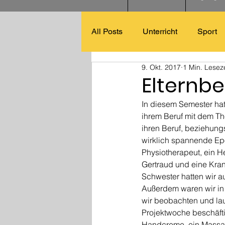
All Posts
Unterricht
Sport
9. Okt. 2017
1 Min. Leseze
Elternbe
In diesem Semester hat
ihrem Beruf mit dem T
ihren Beruf, beziehung
wirklich spannende Epo
Physiotherapeut, ein H
Gertraud und eine Kra
Schwester hatten wir a
Außerdem waren wir in 
wir beobachten und la
Projektwoche beschäfti
Handcreme, ein Massage