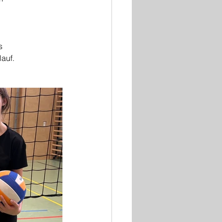
s 
auf.