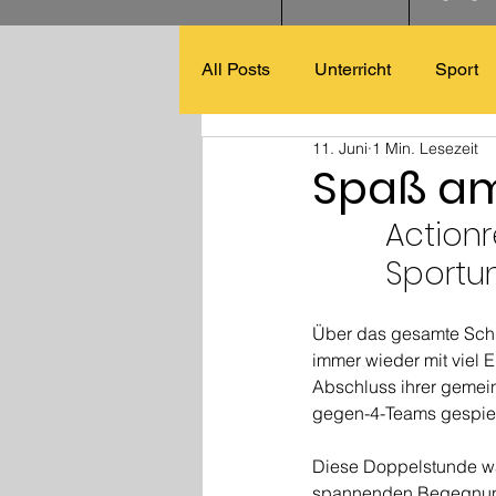
All Posts
Unterricht
Sport
11. Juni
1 Min. Lesezeit
Spaß am
Action
Sportun
Über das gesamte Schul
immer wieder mit viel 
Abschluss ihrer gemeins
gegen-4-Teams gespiel
Diese Doppelstunde war
spannenden Begegnunge