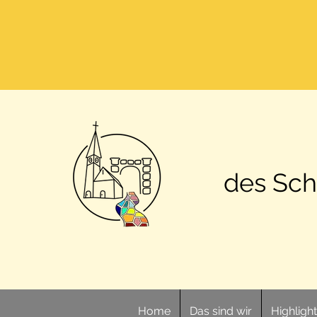
des Sch
Home
Das sind wir
Highligh