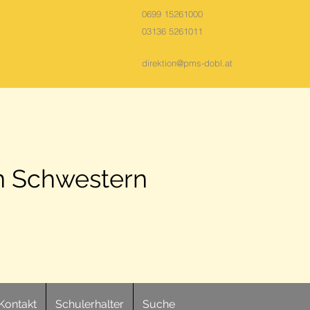
0699 15261000
03136 5261011
direktion@pms-dobl.at
n Schwestern
Kontakt
Schulerhalter
Suche