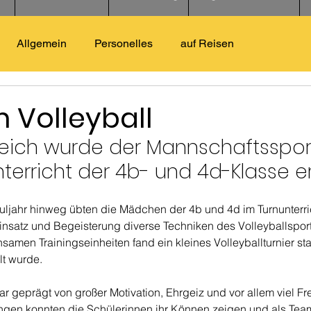
Allgemein
Personelles
auf Reisen
 Volleyball
reich wurde der Mannschaftsspor
terricht der 4b- und 4d-Klasse er
jahr hinweg übten die Mädchen der 4b und 4d im Turnunterrich
Einsatz und Begeisterung diverse Techniken des Volleyballspor
amen Trainingseinheiten fand ein kleines Volleyballturnier stat
t wurde.
 geprägt von großer Motivation, Ehrgeiz und vor allem viel Fre
n konnten die Schülerinnen ihr Können zeigen und als Tea