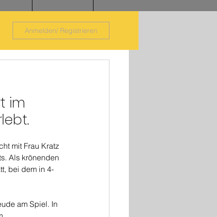
Anmelden/ Registrieren
t im 
lebt.
t mit Frau Kratz 
ts. Als krönenden 
t, bei dem in 4-
ude am Spiel. In 
m 