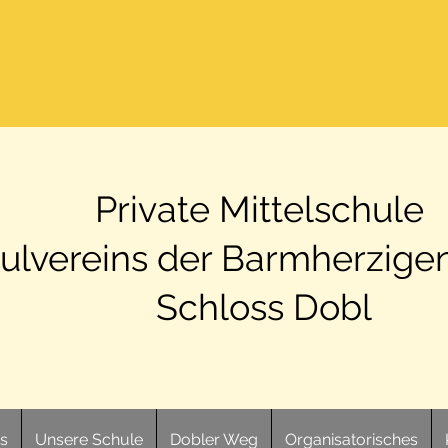
Private Mittelschule
ulvereins der Barmherzige
Schloss Dobl
ts
Unsere Schule
Dobler Weg
Organisatorisches