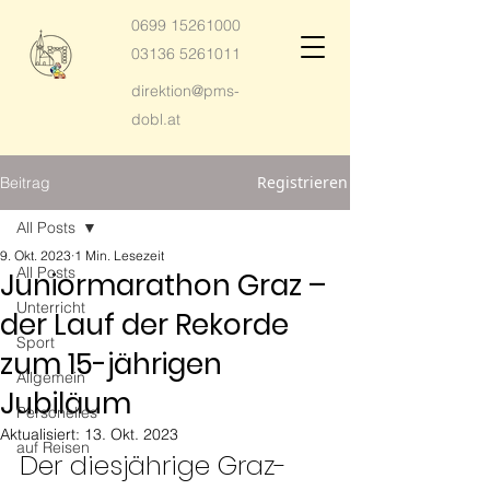
0699 15261000
03136 5261011
direktion@pms-
dobl.at
Registrieren
Beitrag
All Posts
9. Okt. 2023
1 Min. Lesezeit
All Posts
Juniormarathon Graz –
Unterricht
der Lauf der Rekorde
Sport
zum 15-jährigen
Allgemein
Jubiläum
Personelles
Aktualisiert:
13. Okt. 2023
auf Reisen
Der diesjährige Graz-