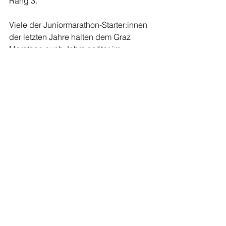
Rang 3. 
Viele der Juniormarathon-Starter:innen 
der letzten Jahre halten dem Graz 
Marathon auch Jahre später im 
Erwachsenenalter die Treue. So teilten 
sich Johannes Dornhofer, Christoph 
Tesar (beide vor 15 Jahren bei unserer 
Premiere dabei), Paul Scheibelmasser 
und ihr damaliger Lehrer Rene Masser 
die Marathondistanz als Staffel auf.  
Wir freuen uns auf den Graz Marathon 
2024!
KEEP ON RUNNING!
Rene Masser