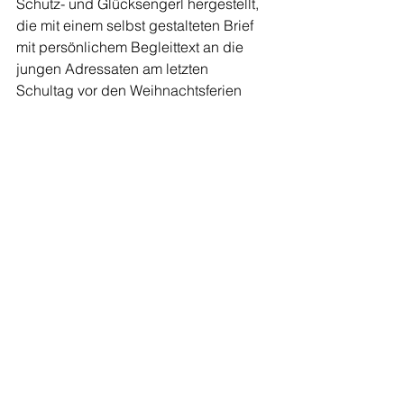
Schutz- und Glücksengerl hergestellt, 
die mit einem selbst gestalteten Brief 
mit persönlichem Begleittext an die 
jungen Adressaten am letzten 
Schultag vor den Weihnachtsferien 
überreicht wurden.
                                                       Natalie 
Kröpfl
Alle ansehen
Aktuelle Beiträge