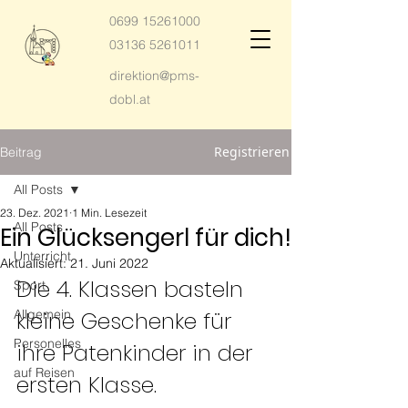
0699 15261000
03136 5261011
direktion@pms-
dobl.at
Registrieren
Beitrag
All Posts
23. Dez. 2021
1 Min. Lesezeit
All Posts
Ein Glücksengerl für dich!
Unterricht
Aktualisiert:
21. Juni 2022
Die 4. Klassen basteln 
Sport
Allgemein
kleine Geschenke für 
Personelles
ihre Patenkinder in der 
auf Reisen
ersten Klasse.