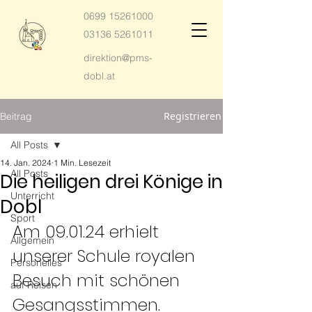
0699 15261000
03136 5261011
direktion@pms-
dobl.at
Registrieren
Beitrag
All Posts
14. Jan. 2024
1 Min. Lesezeit
All Posts
Die heiligen drei Könige in
Unterricht
Dobl
Sport
Am 09.01.24 erhielt 
Allgemein
unserer Schule royalen 
Personelles
Besuch mit schönen 
auf Reisen
Gesangsstimmen. 